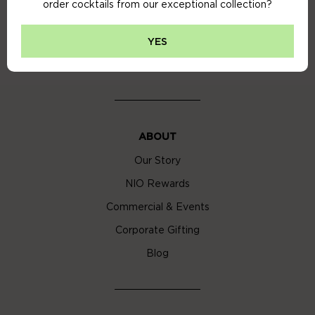
order cocktails from our exceptional collection?
Privacy Policy
Cookie Policy
YES
Cocktail Delivery London
ABOUT
Our Story
NIO Rewards
Commercial & Events
Corporate Gifting
Blog