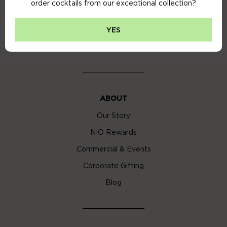
order cocktails from our exceptional collection?
Privacy Policy
Cookie Policy
YES
Cocktail Delivery London
ABOUT
Our Story
NIO Rewards
Commercial & Events
Corporate Gifting
Blog