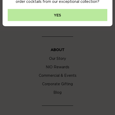
order cocktails from our exceptional collection?
Privacy Policy
Cookie Policy
YES
Cocktail Delivery London
ABOUT
Our Story
NIO Rewards
Commercial & Events
Corporate Gifting
Blog